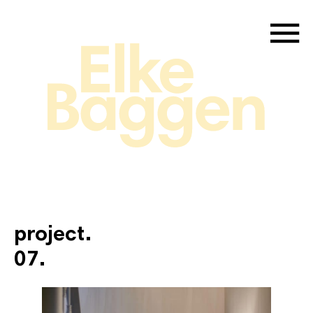
project.
07.